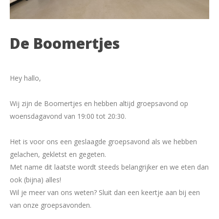
Pannenkeuk op donderdig
HebbeWeNogBittergarnituur2.1
De
Boomertjes
2x Snackbox 96
KAMP
ACTIVITEITEN
Hey hallo,
Fans en friendsweek
Wij zijn de Boomertjes en hebben altijd groepsavond op
Herfstwandeltocht
woensdagavond van 19:00 tot 20:30.
Wafelactie
Het is voor ons een geslaagde groepsavond als we hebben
Stafweekend
gelachen, gekletst en gegeten.
VERHUUR
Met name dit laatste wordt steeds belangrijker en we eten dan
ook (bijna) alles!
Blokhut huren
Wil je meer van ons weten? Sluit dan een keertje aan bij een
Materialen huren
van onze groepsavonden.