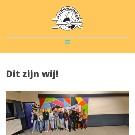
HOME
Dit
zijn
wij!
WAT IS DE KJEM?
GROEPEN
De kleine kabouter plopjes
De BoemBamBoem Girls
K12'jes
De leipe snotaapjes